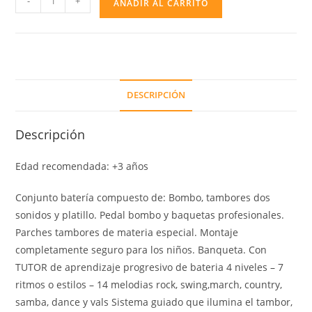
-
+
AÑADIR AL CARRITO
3
MODULOS
CON
TUTOR
"
DESCRIPCIÓN
"
cantidad
Descripción
Edad recomendada: +3 años
Conjunto batería compuesto de: Bombo, tambores dos
sonidos y platillo. Pedal bombo y baquetas profesionales.
Parches tambores de materia especial. Montaje
completamente seguro para los niños. Banqueta. Con
TUTOR de aprendizaje progresivo de bateria 4 niveles – 7
ritmos o estilos – 14 melodias rock, swing,march, country,
samba, dance y vals Sistema guiado que ilumina el tambor,