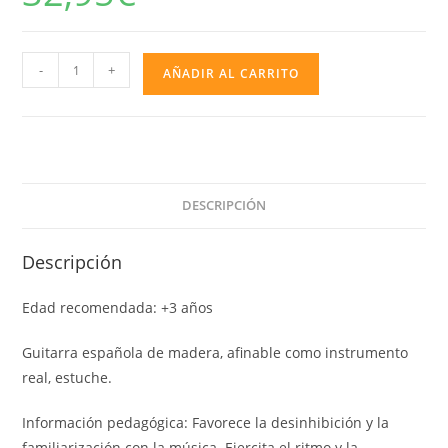
GUITARRA
-
+
AÑADIR AL CARRITO
DE
MADERA
PINTADA
55
CM
DESCRIPCIÓN
cantidad
Descripción
Edad recomendada: +3 años
Guitarra española de madera, afinable como instrumento
real, estuche.
Información pedagógica: Favorece la desinhibición y la
familiarización con la música. Ejercita el ritmo y la