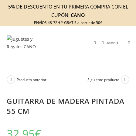
Ir
5% DE DESCUENTO EN TU PRIMERA COMPRA CON EL
al
CUPÓN:
CANO
contenido
ENVÍOS 48-72H Y GRATIS a partir de 50€
Menú
Producto anterior
Siguiente producto
GUITARRA DE MADERA PINTADA
55 CM
32,95
€