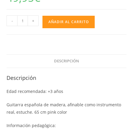
GUITARRA
-
+
AÑADIR AL CARRITO
MADERA
65CM
-
COLOR
ROSA
DESCRIPCIÓN
cantidad
Descripción
Edad recomendada: +3 años
Guitarra española de madera, afinable como instrumento
real, estuche. 65 cm pink color
Información pedagógica: