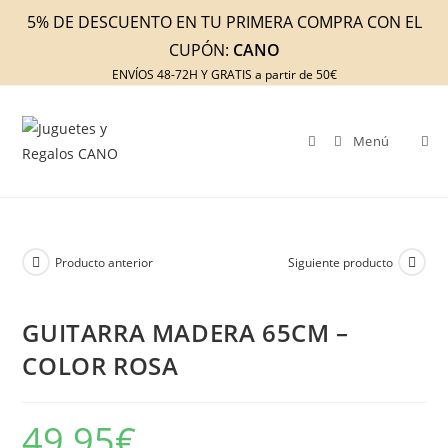
Ir
5% DE DESCUENTO EN TU PRIMERA COMPRA CON EL
al
CUPÓN:
CANO
contenido
ENVÍOS 48-72H Y GRATIS a partir de 50€
Menú
Producto anterior
Siguiente producto
GUITARRA MADERA 65CM –
COLOR ROSA
49,95
€