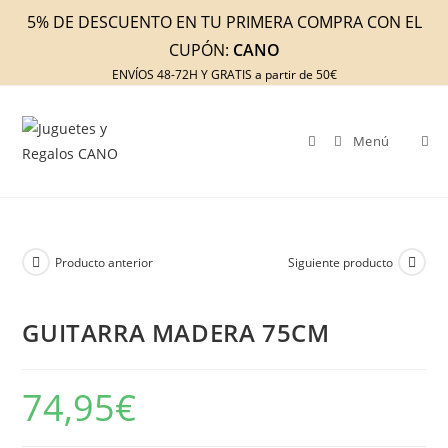
Ir
5% DE DESCUENTO EN TU PRIMERA COMPRA CON EL
al
CUPÓN:
CANO
contenido
ENVÍOS 48-72H Y GRATIS a partir de 50€
Menú
Producto anterior
Siguiente producto
GUITARRA MADERA 75CM
74,95
€