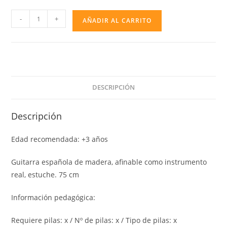
GUITARRA
-
+
AÑADIR AL CARRITO
MADERA
75CM
cantidad
DESCRIPCIÓN
Descripción
Edad recomendada: +3 años
Guitarra española de madera, afinable como instrumento
real, estuche. 75 cm
Información pedagógica:
Requiere pilas: x / Nº de pilas: x / Tipo de pilas: x