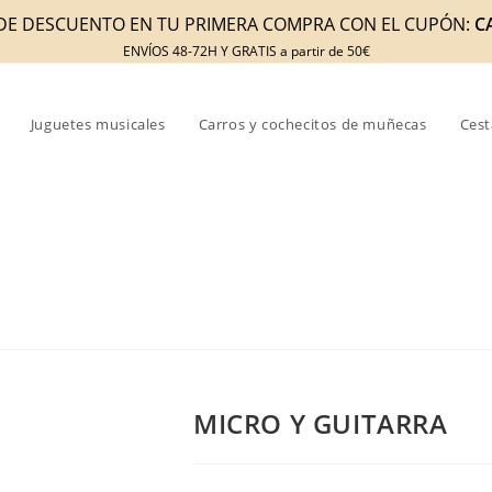
DE DESCUENTO EN TU PRIMERA COMPRA CON EL CUPÓN:
C
ENVÍOS 48-72H Y GRATIS a partir de 50€
Juguetes musicales
Carros y cochecitos de muñecas
Cest
MICRO Y GUITARRA