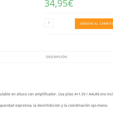
34,95
€
MICRO
AÑADIR AL CARRIT
Y
GUITARRA
cantidad
DESCRIPCIÓN
lable en altura con amplificador. Usa pilas 4×1.5V / AALR6 (no incl
apacidad expresiva, la desinhibición y la coordinación ojo-mano.