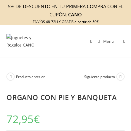
Ir
5% DE DESCUENTO EN TU PRIMERA COMPRA CON EL
al
CUPÓN:
CANO
contenido
ENVÍOS 48-72H Y GRATIS a partir de 50€
Menú
Producto anterior
Siguiente producto
ORGANO CON PIE Y BANQUETA
72,95
€