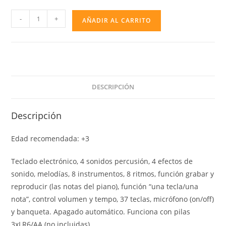
ORGANO
-
+
AÑADIR AL CARRITO
CON
PIE
Y
BANQUETA
cantidad
DESCRIPCIÓN
Descripción
Edad recomendada: +3
Teclado electrónico, 4 sonidos percusión, 4 efectos de
sonido, melodías, 8 instrumentos, 8 ritmos, función grabar y
reproducir (las notas del piano), función “una tecla/una
nota”, control volumen y tempo, 37 teclas, micrófono (on/off)
y banqueta. Apagado automático. Funciona con pilas
3xLR6/AA (no incluidas)