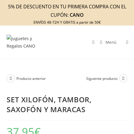
Ir
5% DE DESCUENTO EN TU PRIMERA COMPRA CON EL
al
CUPÓN:
CANO
contenido
ENVÍOS 48-72H Y GRATIS a partir de 50€
Menú
Producto anterior
Siguiente producto
SET XILOFÓN, TAMBOR,
SAXOFÓN Y MARACAS
37,95
€