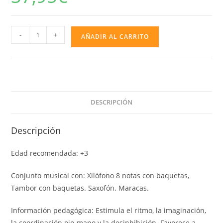
SET
-
+
AÑADIR AL CARRITO
XILOFÓN,
TAMBOR,
SAXOFÓN
Y
MARACAS
DESCRIPCIÓN
cantidad
Descripción
Edad recomendada: +3
Conjunto musical con: Xilófono 8 notas con baquetas,
Tambor con baquetas. Saxofón. Maracas.
Información pedagógica: Estimula el ritmo, la imaginación,
la coordinación ojo-mano y la desinhibición. Favorece a