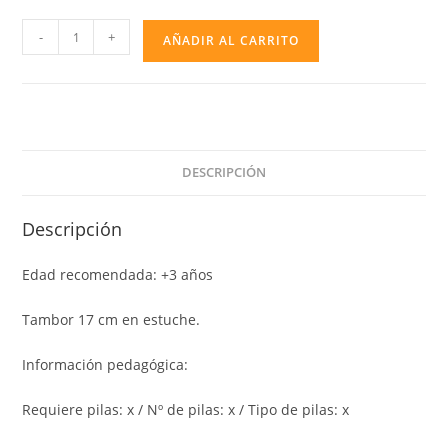
TAMBOR
-
+
AÑADIR AL CARRITO
17
CM,
EN
ESTUCHE
cantidad
DESCRIPCIÓN
Descripción
Edad recomendada: +3 años
Tambor 17 cm en estuche.
Información pedagógica:
Requiere pilas: x / Nº de pilas: x / Tipo de pilas: x