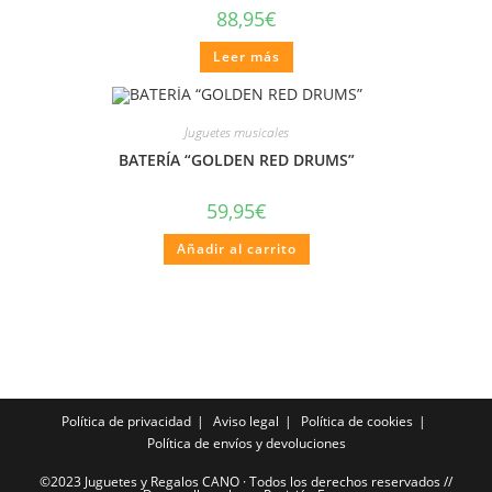
88,95
€
Leer más
Juguetes musicales
BATERÍA “GOLDEN RED DRUMS”
59,95
€
Añadir al carrito
Política de privacidad
Aviso legal
Política de cookies
Política de envíos y devoluciones
©2023 Juguetes y Regalos CANO · Todos los derechos reservados //