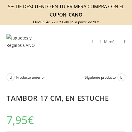
Ir
5% DE DESCUENTO EN TU PRIMERA COMPRA CON EL
al
CUPÓN:
CANO
contenido
ENVÍOS 48-72H Y GRATIS a partir de 50€
Menú
Producto anterior
Siguiente producto
TAMBOR 17 CM, EN ESTUCHE
7,95
€