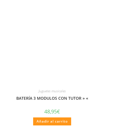
Juguetes musicales
BATERÍA 3 MODULOS CON TUTOR » «
48,95
€
Añadir al carrito