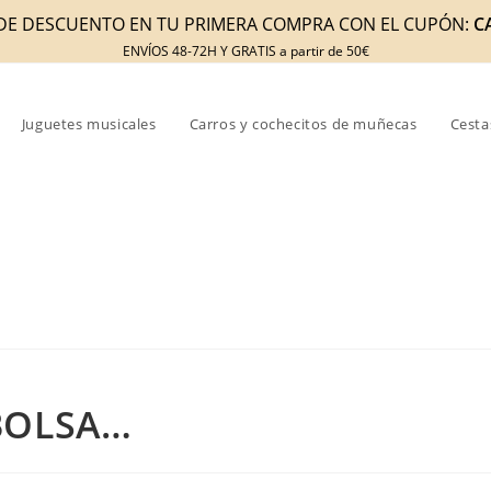
DE DESCUENTO EN TU PRIMERA COMPRA CON EL CUPÓN:
C
ENVÍOS 48-72H Y GRATIS a partir de 50€
Juguetes musicales
Carros y cochecitos de muñecas
Cesta
BOLSA…