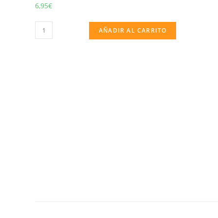
6,95
€
TAMBOR
AÑADIR AL CARRITO
"PECES"
EN
BOLSA
Y
PESTAÑA
cantidad