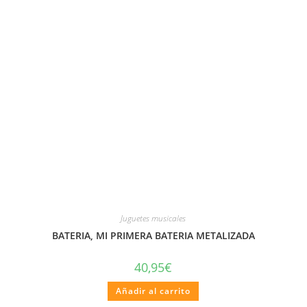
Juguetes musicales
BATERIA, MI PRIMERA BATERIA METALIZADA
40,95
€
Añadir al carrito