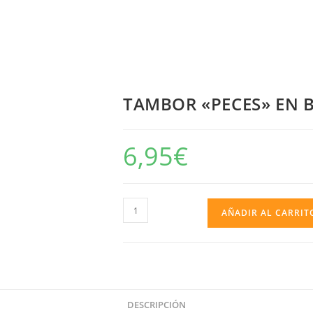
TAMBOR «PECES» EN 
6,95
€
TAMBOR
AÑADIR AL CARRIT
"PECES"
EN
BOLSA
Y
PESTAÑA
DESCRIPCIÓN
cantidad