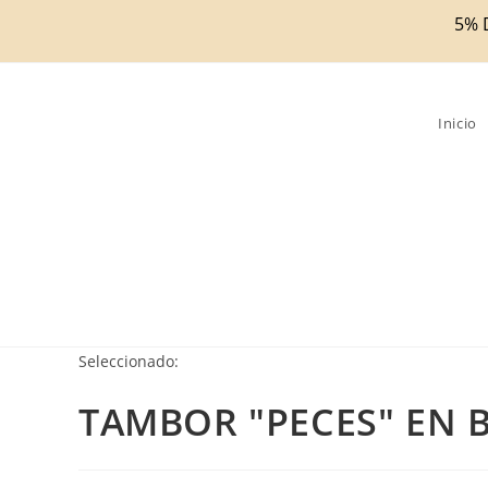
Ir
5% 
al
contenido
Inicio
Seleccionado:
TAMBOR "PECES" EN 