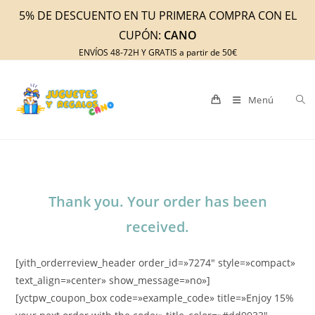
Ir
5% DE DESCUENTO EN TU PRIMERA COMPRA CON EL
al
CUPÓN:
CANO
contenido
ENVÍOS 48-72H Y GRATIS a partir de 50€
Menú
Thank you. Your order has been
received.
[yith_orderreview_header order_id=»7274″ style=»compact»
text_align=»center» show_message=»no»]
[yctpw_coupon_box code=»example_code» title=»Enjoy 15%