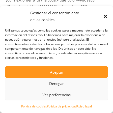
your next order with the code:» title_color=»#dd9933″
title_font_weight=»#000000″ title_font_size=»20″]
Gestionar el consentimiento
We suggest you to check…
de las cookies
[ctpw_show_products show_title=»no» type=»custom»
Utilizamos tecnologías como las cookies para almacenar y/o acceder a la
products_per_page=»4″ columns=»4″ orderby=»title»
información del dispositivo. Lo hacemos para mejorar la experiencia de
order=»asc» ids=»7345,7321,7313,7242″]
navegación y para mostrar anuncios (no) personalizados. El
consentimiento a estas tecnologías nos permitirá procesar datos como el
comportamiento de navegación o los ID's únicos en este sitio. No
consentir o retirar el consentimiento, puede afectar negativamente a
ciertas características y funciones.
Política de privacidad
Aviso legal
Política de cookies
Aceptar
Política de envíos y devoluciones
Denegar
©2023 Juguetes y Regalos CANO · Todos los derechos reservados //
Desarrollo web por Posición Extra
Ver preferencias
Política de cookies
Política de privacidad
Aviso legal