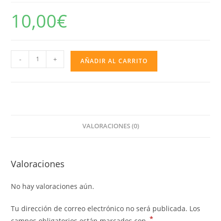
10,00
€
Altavoz
-
+
AÑADIR AL CARRITO
Bluetooth
Dragon
Ball
cantidad
VALORACIONES (0)
Valoraciones
No hay valoraciones aún.
Tu dirección de correo electrónico no será publicada.
Los
*
campos obligatorios están marcados con