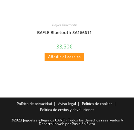
Bafles Bluetooth
BAFLE Bluetooth SA166611
33,50
€
Añadir al carrito
Política de privacidad
Aviso legal
Política de cookies
Política de envíos y devoluciones
©2023 Juguetes y Regalos CANO · Todos los derechos reservados //
Desarrollo web por Posición Extra