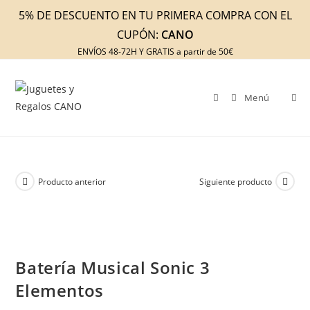
Ir
5% DE DESCUENTO EN TU PRIMERA COMPRA CON EL
al
CUPÓN:
CANO
contenido
ENVÍOS 48-72H Y GRATIS a partir de 50€
Menú
Producto anterior
Siguiente producto
Batería Musical Sonic 3
Elementos