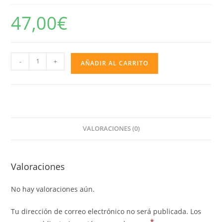
47,00
€
Batería
-
+
AÑADIR AL CARRITO
Musical
Sonic
3
Elementos
cantidad
VALORACIONES (0)
Valoraciones
No hay valoraciones aún.
Tu dirección de correo electrónico no será publicada.
Los
*