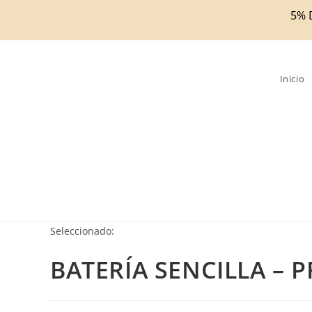
Ir
5% 
al
contenido
Inicio
Seleccionado:
BATERÍA SENCILLA – 