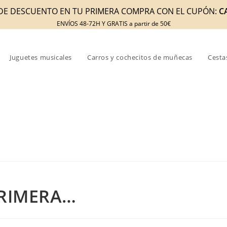
DE DESCUENTO EN TU PRIMERA COMPRA CON EL CUPÓN:
C
ENVÍOS 48-72H Y GRATIS a partir de 50€
Juguetes musicales
Carros y cochecitos de muñecas
Cesta
PRIMERA…