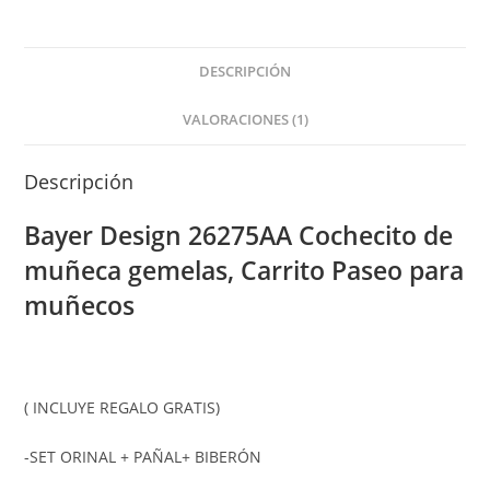
de
muñeca
DESCRIPCIÓN
gemelas,
Carrito
VALORACIONES (1)
Paseo
para
Descripción
muñecos
cantidad
Bayer Design 26275AA Cochecito de
muñeca gemelas, Carrito Paseo para
muñecos
( INCLUYE REGALO GRATIS)
-SET ORINAL + PAÑAL+ BIBERÓN