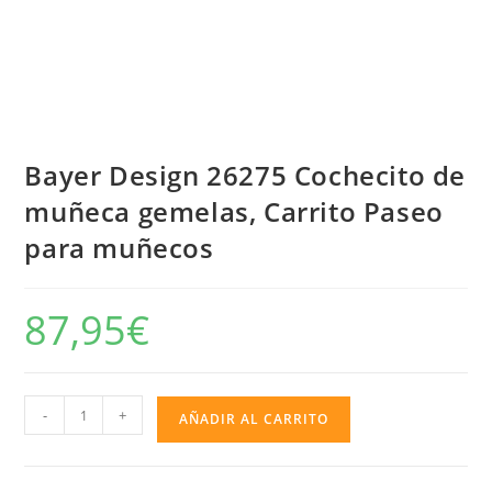
Bayer Design 26275 Cochecito de
muñeca gemelas, Carrito Paseo
para muñecos
87,95
€
Bayer
-
+
AÑADIR AL CARRITO
Design
26275
Cochecito