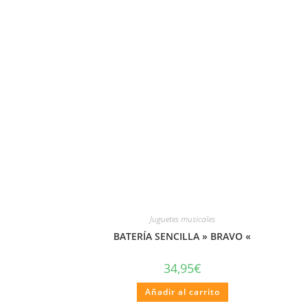
Juguetes musicales
BATERÍA SENCILLA » BRAVO «
34,95
€
Añadir al carrito