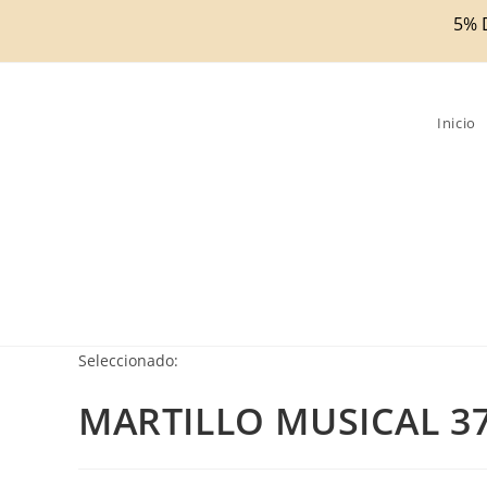
Ir
5% 
al
contenido
Inicio
Seleccionado:
MARTILLO MUSICAL 3