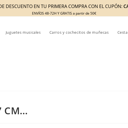
DE DESCUENTO EN TU PRIMERA COMPRA CON EL CUPÓN:
C
ENVÍOS 48-72H Y GRATIS a partir de 50€
Juguetes musicales
Carros y cochecitos de muñecas
Cesta
7 CM…