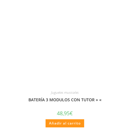
Juguetes musicales
BATERÍA 3 MODULOS CON TUTOR » «
48,95
€
Añadir al carrito