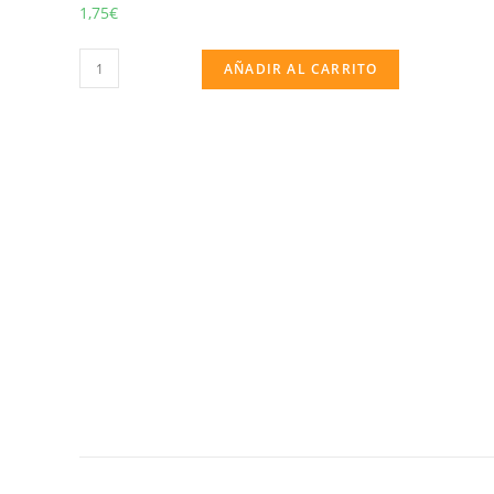
1,75
€
MARTILLO
AÑADIR AL CARRITO
MUSICAL
37
CM
GRANEL
cantidad