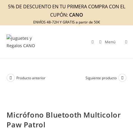
Ir
5% DE DESCUENTO EN TU PRIMERA COMPRA CON EL
al
CUPÓN:
CANO
contenido
ENVÍOS 48-72H Y GRATIS a partir de 50€
Menú
Producto anterior
Siguiente producto
Micrófono Bluetooth Multicolor
Paw Patrol