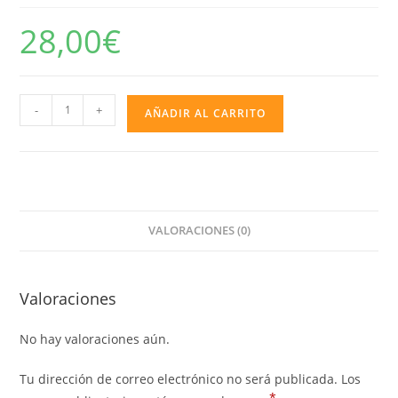
28,00
€
Micrófono
-
+
AÑADIR AL CARRITO
Bluetooth
Multicolor
Paw
Patrol
cantidad
VALORACIONES (0)
Valoraciones
No hay valoraciones aún.
Tu dirección de correo electrónico no será publicada.
Los
*