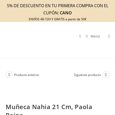
Ir
5% DE DESCUENTO EN TU PRIMERA COMPRA CON EL
al
CUPÓN:
CANO
contenido
ENVÍOS 48-72H Y GRATIS a partir de 50€
Menú
Producto anterior
Siguiente producto
Muñeca Nahia 21 Cm, Paola