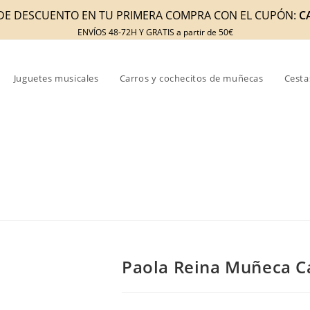
DE DESCUENTO EN TU PRIMERA COMPRA CON EL CUPÓN:
C
ENVÍOS 48-72H Y GRATIS a partir de 50€
Juguetes musicales
Carros y cochecitos de muñecas
Cesta
Paola Reina Muñeca C