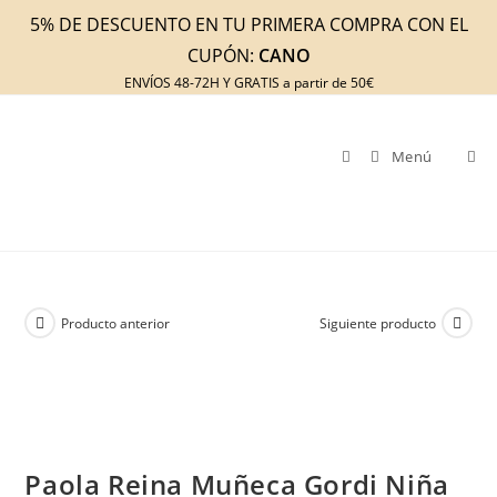
Ir
5% DE DESCUENTO EN TU PRIMERA COMPRA CON EL
al
CUPÓN:
CANO
contenido
ENVÍOS 48-72H Y GRATIS a partir de 50€
Menú
Producto anterior
Siguiente producto
Paola Reina Muñeca Gordi Niña