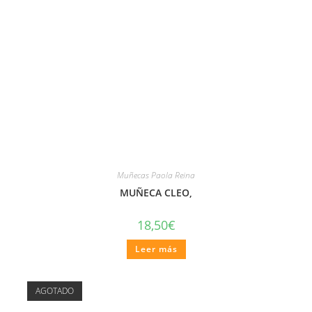
Muñecas Paola Reina
MUÑECA CLEO,
18,50
€
Leer más
AGOTADO