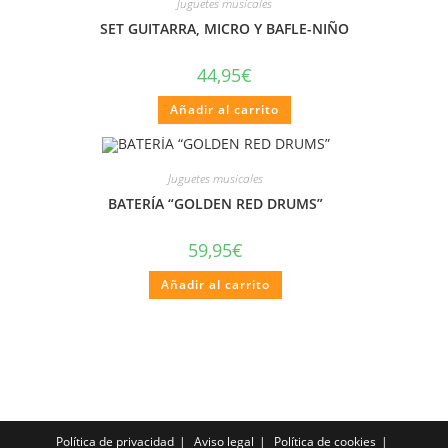
Juguetes musicales
SET GUITARRA, MICRO Y BAFLE-NIÑO
44,95
€
Añadir al carrito
Juguetes musicales
BATERÍA “GOLDEN RED DRUMS”
59,95
€
Añadir al carrito
Política de privacidad
Aviso legal
Política de cookies