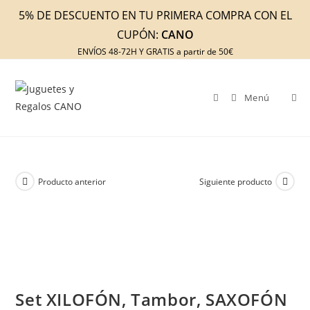
Ir
5% DE DESCUENTO EN TU PRIMERA COMPRA CON EL
al
CUPÓN:
CANO
contenido
ENVÍOS 48-72H Y GRATIS a partir de 50€
Menú
Producto anterior
Siguiente producto
Set XILOFÓN, Tambor, SAXOFÓN