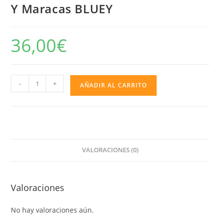
Y Maracas BLUEY
36,00
€
Set
-
+
AÑADIR AL CARRITO
XILOFÓN,
Tambor,
SAXOFÓN
Y
Maracas
VALORACIONES (0)
BLUEY
cantidad
Valoraciones
No hay valoraciones aún.