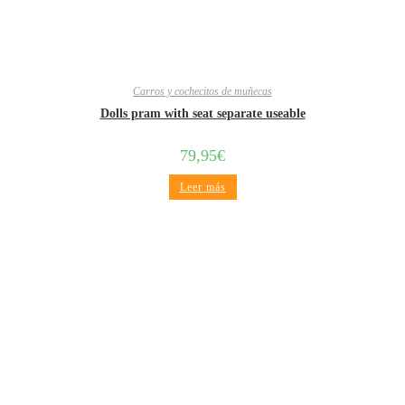
Carros y cochecitos de muñecas
Dolls pram with seat separate useable
79,95
€
Leer más