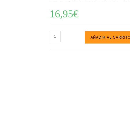
16,95
€
SILLITA
AÑADIR AL CARRIT
PARAGUAS
PRINCESA
cantidad