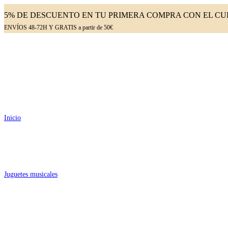
Ir
5% DE DESCUENTO EN TU PRIMERA COMPRA CON EL CU
al
ENVÍOS 48-72H Y GRATIS a partir de 50€
contenido
Inicio
Juguetes musicales