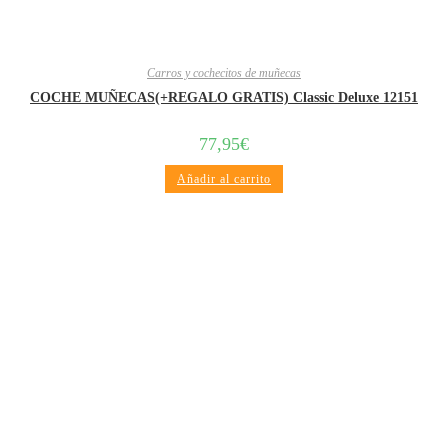
Carros y cochecitos de muñecas
COCHE MUÑECAS(+REGALO GRATIS) Classic Deluxe 12151
77,95
€
Añadir al carrito