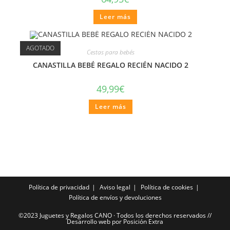
Leer más
AGOTADO
Cestas para bebés
CANASTILLA BEBÉ REGALO RECIÉN NACIDO 2
49,99
€
Leer más
Política de privacidad
Aviso legal
Política de cookies
Política de envíos y devoluciones
©2023 Juguetes y Regalos CANO · Todos los derechos reservados //
Desarrollo web por Posición Extra